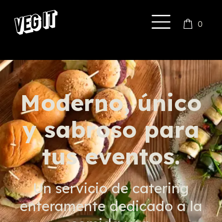
0
Moderno, único
y sabroso para
tus eventos.
Un servicio de catering
enteramente dedicado a la