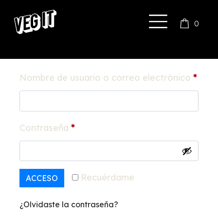
Acceder
0
Nombre de usuario o correo electrónico
*
Contraseña
*
Recuérdame
ACCESO
¿Olvidaste la contraseña?