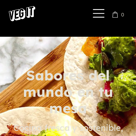
0
Sabores del
mundo en tu
mesa
Cocina fresca y sostenible,