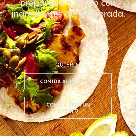
preparada a diario con
ingredientes de temporada.
QUIERO…
COMIDA AL MEDIODÍA
COMIDA PARA UN
EVENTO