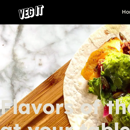
Ho
Flavors of t
at your tabl