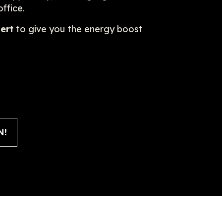
office.
ert
to give you the energy boost
N!