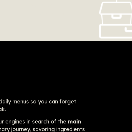
between
12.45 and 2 pm
 daily menus so you can forget
ak.
r engines in search of the
main
ary journey, savoring ingredients