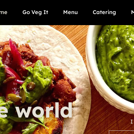
me
Go Veg It
Menu
Catering
he world
I
e