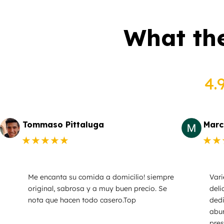
What the
4.
Tommaso Pittaluga
Marc
★★★★★
★★
Me encanta su comida a domicilio! siempre
Vari
original, sabrosa y a muy buen precio. Se
deli
nota que hacen todo casero.Top
dedi
abu
pres