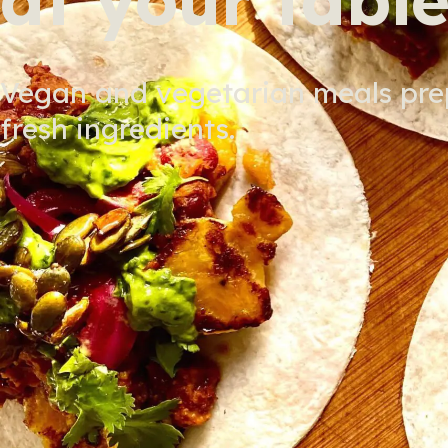
Vegan and vegetarian meals pre
fresh ingredients.