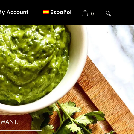
My Account
Español
0
 WANT…