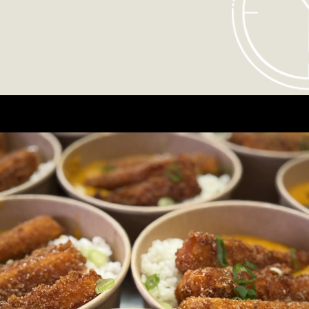
Order before 11.45 of
the same day