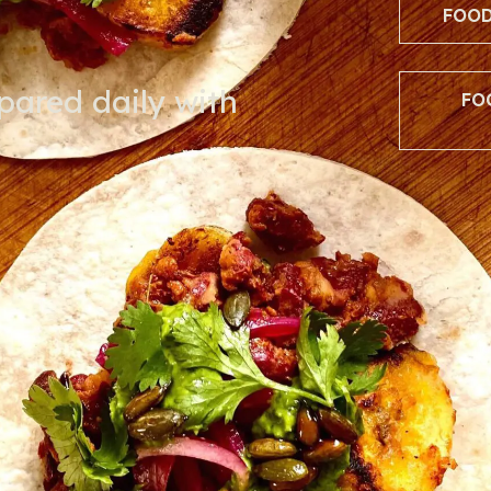
FOOD
pared daily with
FO