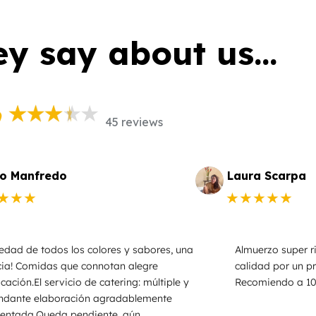
y say about us...
9
45 reviews
o Manfredo
Laura Scarpa
★★★
★★★★★
edad de todos los colores y sabores, una
Almuerzo super r
cia! Comidas que connotan alegre
calidad por un p
cación.El servicio de catering: múltiple y
Recomiendo a 100
ndante elaboración agradablemente
entada.Queda pendiente, aún,