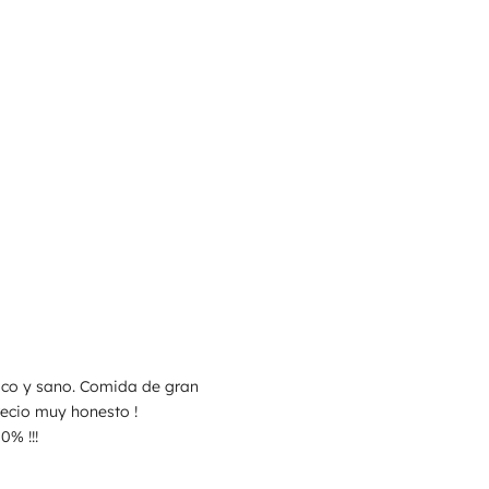
ico y sano. Comida de gran
recio muy honesto !
% !!!