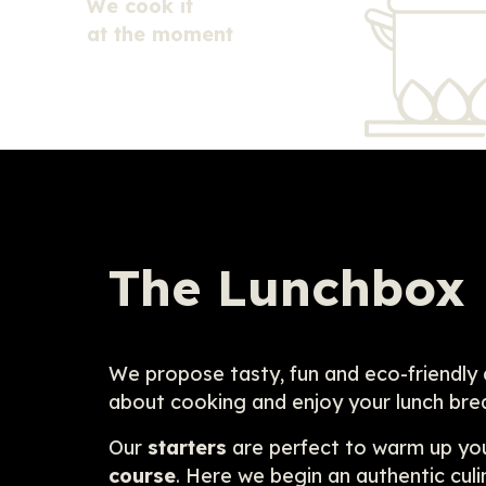
We cook it
at the moment
The Lunchbox
We propose tasty, fun and eco-friendly
about cooking and enjoy your lunch bre
Our
starters
are perfect to warm up you
course
.
Here we begin an authentic culin