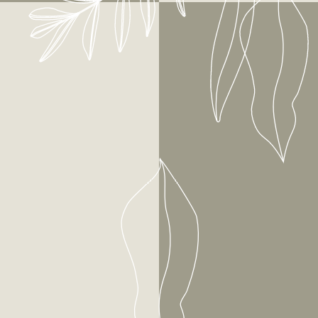
 🏖️
CER
OSTO
NOS