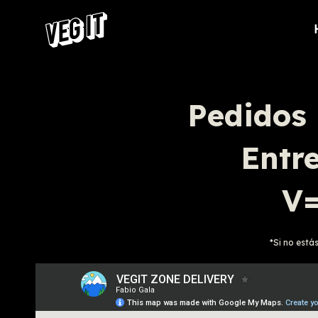
Pedidos 
Entre
V=
*Si no está