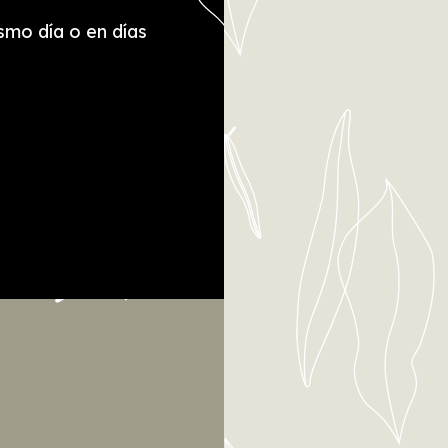
NOS
smo día o en días