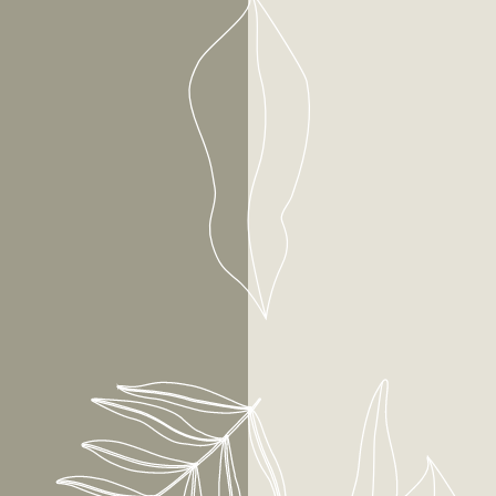
 🏖️
CER
OSTO
NOS