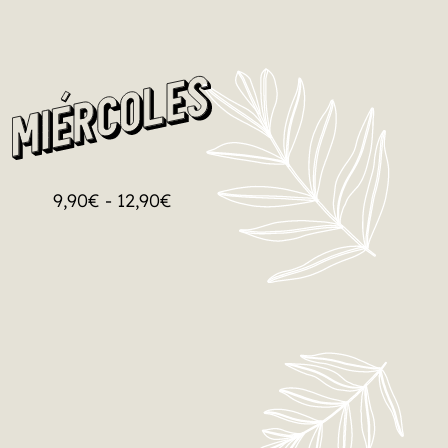
RADOS POR VACACIONES 🏖️
 VEMOS EL 31 DE AGOSTO
9,90
€
-
12,90
€
LO QUIERO!