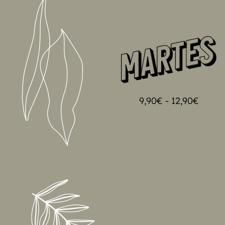
CERRADOS POR VACACIONES
NOS VEMOS EL 31 DE AG
9,90
€
-
12,90
€
LO QUIERO!