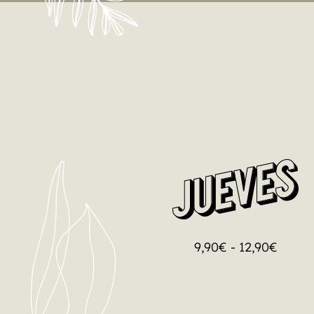
CERRADOS POR VACACIONES
NOS VEMOS EL 31 DE AG
9,90
€
-
12,90
€
LO QUIERO!