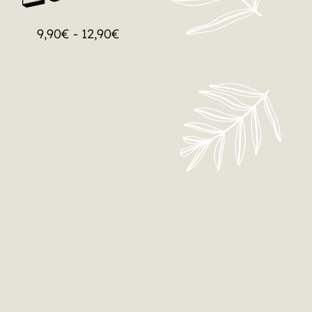
 VEMOS EL 31 DE AGOSTO
9,90
€
-
12,90
€
LO QUIERO!