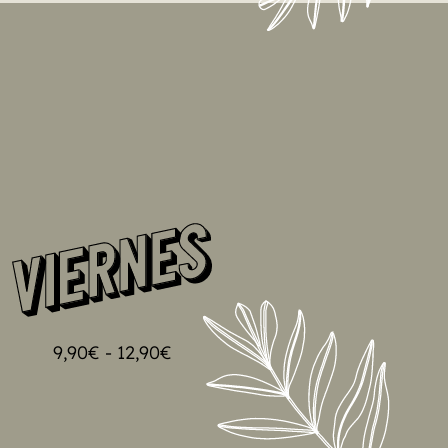
RADOS POR VACACIONES 🏖️
 VEMOS EL 31 DE AGOSTO
9,90
€
-
12,90
€
LO QUIERO!